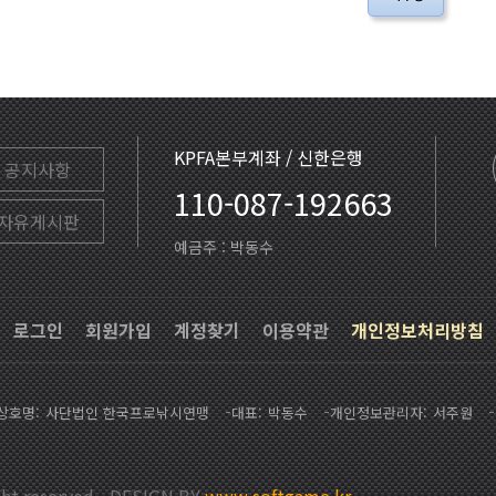
KPFA본부계좌 / 신한은행
공지사항
110-087-192663
자유게시판
예금주 : 박동수
로그인
회원가입
계정찾기
이용약관
개인정보처리방침
상호명
사단법인 한국프로낚시연맹
대표
박동수
개인정보관리자
서주원